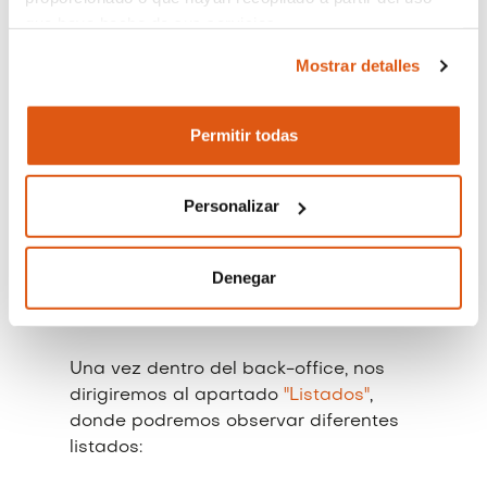
cuales tienen una gran importancia
que haya hecho de sus servicios.
para evaluar nuestra empresa
Mostrar detalles
correctamente y en tiempo real.
El responsable del tratamiento de sus datos personales
es REVO SYSTEMS, S.L. (CIF: B66353780).
Estos informes cuentan con varias
Permitir todas
herramientas de personalización,
Más información sobre nuestra Política de
gráficas, filtros y la opción comparar
Cookies:
https://revo.works/cookies
.
datos entre distintos períodos.
Personalizar
Los listados nos permitirán tener una
mejor visualización del progreso del
Denegar
negocio.
Una vez dentro del back-office, nos
dirigiremos al apartado
"Listados"
,
donde podremos observar diferentes
listados: