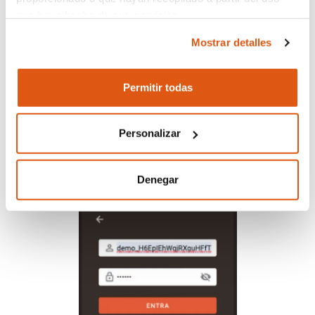
que haya hecho de sus servicios.
Mostrar detalles
Device not active
El responsable del tratamiento de sus datos personales
es REVO SYSTEMS, S.L. (CIF: B66353780).
Permitir todas
Este mensaje
indica que el dispositivo
Más información sobre nuestra Política de
no está activo y que se ha llegado al
Cookies:
https://revo.works/cookies
.
límite de dispositivos en la cuenta.
Personalizar
Denegar