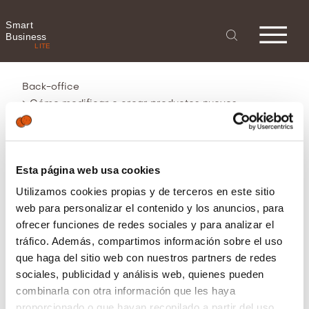
Smart
Business
LITE
Back-office
>
Cómo modificar o crear productos nuevos
Esta página web usa cookies
Cómo modificar o crear
Utilizamos cookies propias y de terceros en este sitio
productos nuevos
web para personalizar el contenido y los anuncios, para
ofrecer funciones de redes sociales y para analizar el
tráfico. Además, compartimos información sobre el uso
que haga del sitio web con nuestros partners de redes
Un producto es el artículo que vendes
sociales, publicidad y análisis web, quienes pueden
a tus clientes en el punto de venta.
combinarla con otra información que les haya
Los productos están organizados por
proporcionado o que hayan recopilado a partir del uso