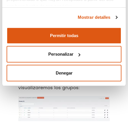
grupos y categorías que se utilizan
que haya hecho de sus servicios.
para tener una estructuración ágil
Mostrar detalles
tanto en el back-office como en la
El responsable del tratamiento de sus datos personales
app.
es REVO SYSTEMS, S.L. (CIF: B66353780).
Permitir todas
Más información sobre nuestra Política de
Antes de empezar a crear productos,
Cookies:
https://revo.works/cookies
.
debes acceder al
back-office ->
Personalizar
"Catálogo" -> "Grupos"
.
Denegar
En esta primera pantalla
visualizaremos los grupos: