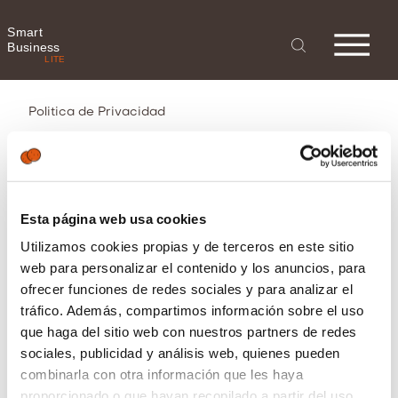
Smart
Business
LITE
Politica de Privacidad
Última revisión: 25 de noviembre de
2021
Esta página web usa cookies
Utilizamos cookies propias y de terceros en este sitio
Política de Privacidad /
web para personalizar el contenido y los anuncios, para
Protección de Datos
ofrecer funciones de redes sociales y para analizar el
tráfico. Además, compartimos información sobre el uso
que haga del sitio web con nuestros partners de redes
1. ¿Quién es el responsable
sociales, publicidad y análisis web, quienes pueden
del tratamiento de sus
combinarla con otra información que les haya
datos personales?
proporcionado o que hayan recopilado a partir del uso